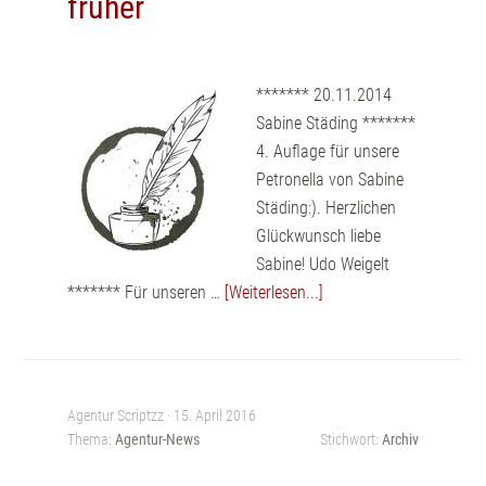
früher
******* 20.11.2014
Sabine Städing *******
4. Auflage für unsere
Petronella von Sabine
Städing:). Herzlichen
Glückwunsch liebe
Sabine! Udo Weigelt
******* Für unseren …
[Weiterlesen...]
Agentur Scriptzz ·
15. April 2016
Thema:
Agentur-News
Stichwort:
Archiv