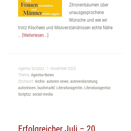
Zitronenbäumen über
unausgesprochene
Wünsche und wie wir
trotz Klischees und Missverständnissen echte Nähe
…
[Weiterlesen...]
Agentur Scriptzz ·
1. November 2025
Thema:
Agentur-News
Stichwort:
Archiv
,
autoren news
,
autorenberatung
,
autorinnen
,
buchmarkt
,
Literaturagentin
,
Literaturagentur
,
Scriptzz
,
social media
Erfolgreicher Juli – 20