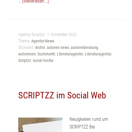
…
[Weiterlesen...]
Agentur Scriptzz ·
1. November 2025
Thema:
Agentur-News
Stichwort:
Archiv
,
autoren news
,
autorenberatung
,
autorinnen
,
buchmarkt
,
Literaturagentin
,
Literaturagentur
,
Scriptzz
,
social media
SCRIPTZZ im Social Web
Neuigkeiten rund um
SCRIPTZZ Bei