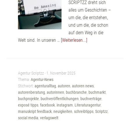
SCRIPTZZ dreht sich
alles um Geschichten –
um die, die entstehen,
und um die, die schon
auf dem Weg in die
Welt sind. In unseren …
[Weiterlesen...]
Agentur Scriptzz ·
1. November 2025
Thema:
Agentur-News
Stichwort:
agenturalltag
,
autoren
,
autoren news
,
autorenberatung
,
autorinnen
,
buchbranche
,
buchmarkt
,
buchprojekte
,
buchveröffentlichungen
,
buchverträge
,
exposé tipps
,
facebook
,
instagram
,
Literaturagentur
,
manuskript feedback
,
neuigkeiten
,
schreibtipps
,
Scriptzz
,
social media
,
verlagswelt