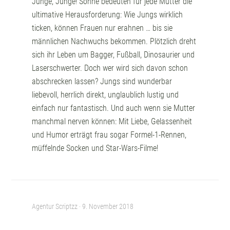
Junge, Junge! Söhne bedeuten für jede Mutter die
ultimative Herausforderung: Wie Jungs wirklich
ticken, können Frauen nur erahnen … bis sie
männlichen Nachwuchs bekommen. Plötzlich dreht
sich ihr Leben um Bagger, Fußball, Dinosaurier und
Laserschwerter. Doch wer wird sich davon schon
abschrecken lassen? Jungs sind wunderbar
liebevoll, herrlich direkt, unglaublich lustig und
einfach nur fantastisch. Und auch wenn sie Mutter
manchmal nerven können: Mit Liebe, Gelassenheit
und Humor erträgt frau sogar Formel-1-Rennen,
müffelnde Socken und Star-Wars-Filme!
Agentur Scriptzz ·
9. November 2018