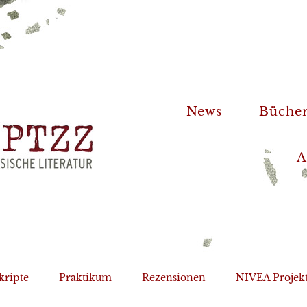
News
Büche
A
kripte
Praktikum
Rezensionen
NIVEA Projek