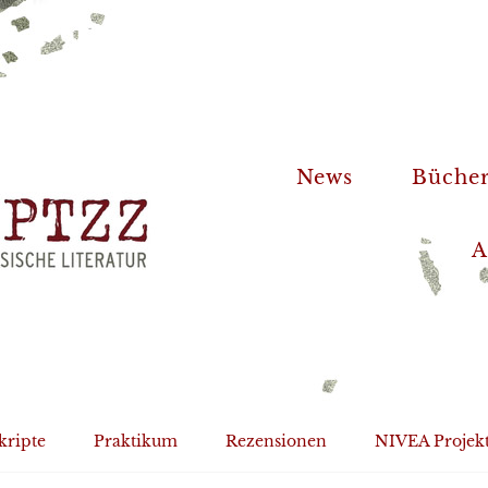
News
Büche
A
kripte
Praktikum
Rezensionen
NIVEA Projek