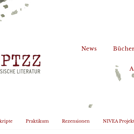
News
Büche
A
kripte
Praktikum
Rezensionen
NIVEA Projek