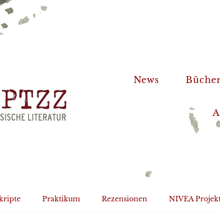
News
Büche
A
kripte
Praktikum
Rezensionen
NIVEA Projek