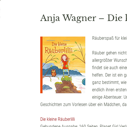
Anja Wagner – Die k
Räuberspaß für kle
Räuber gehen nicht 
allergrößter Wunsch
findet sie auch eine
helfen. Der ist ein
ganz bestimmt, wie 
endlich ihren erste
einige Abenteuer. U
Geschichten zum Vorlesen über ein Mädchen, das s
Die kleine Räuberlilli
Gebundene Ausgabe: 160 Seiten, Planet Girl Ver