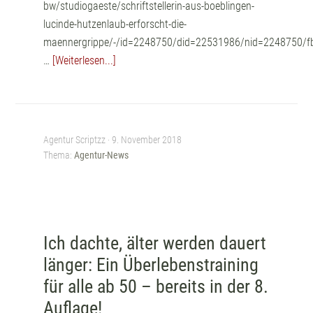
bw/studiogaeste/schriftstellerin-aus-boeblingen-
lucinde-hutzenlaub-erforscht-die-
maennergrippe/-/id=2248750/did=22531986/nid=2248750/f
…
[Weiterlesen...]
Agentur Scriptzz ·
9. November 2018
Thema:
Agentur-News
Ich dachte, älter werden dauert
länger: Ein Überlebenstraining
für alle ab 50 – bereits in der 8.
Auflage!